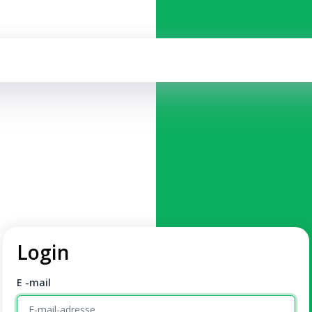
Login
E -mail