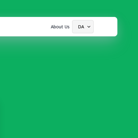
About Us
DA