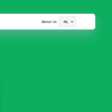
About Us
NL