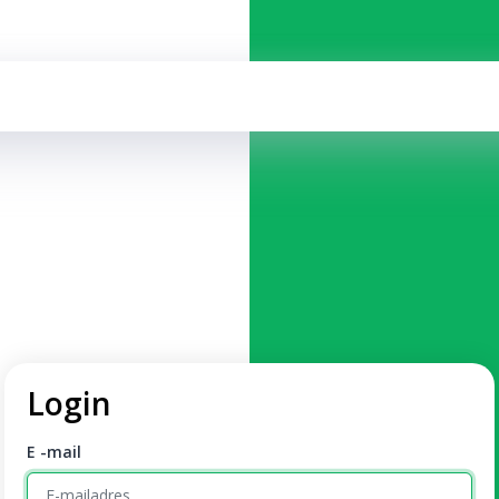
Login
E -mail